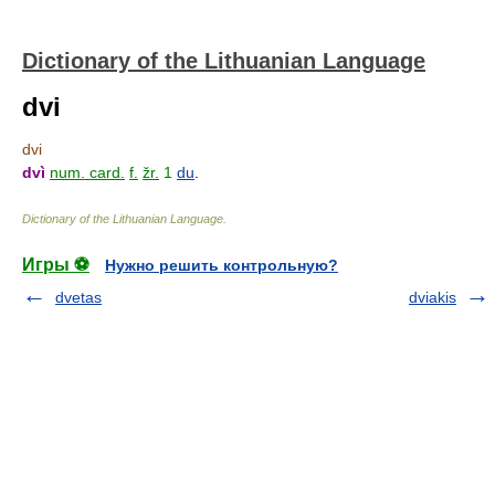
Dictionary of the Lithuanian Language
dvi
dvi
dvì
num. card.
f.
žr.
1
du
.
Dictionary of the Lithuanian Language
.
Игры ⚽
Нужно решить контрольную?
dvetas
dviakis