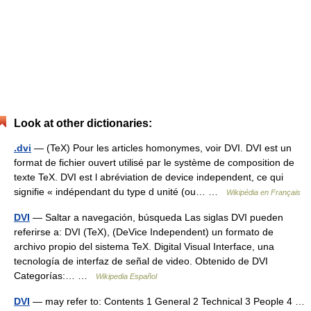
Look at other dictionaries:
.dvi
— (TeX) Pour les articles homonymes, voir DVI. DVI est un
format de fichier ouvert utilisé par le système de composition de
texte TeX. DVI est l abréviation de device independent, ce qui
signifie « indépendant du type d unité (ou… …
Wikipédia en Français
DVI
— Saltar a navegación, búsqueda Las siglas DVI pueden
referirse a: DVI (TeX), (DeVice Independent) un formato de
archivo propio del sistema TeX. Digital Visual Interface, una
tecnología de interfaz de señal de video. Obtenido de DVI
Categorías:… …
Wikipedia Español
DVI
— may refer to: Contents 1 General 2 Technical 3 People 4 …