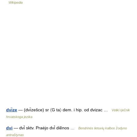
Wikipedia
dvı̏ze
— (dvı̏zešce) sr 〈G ta〉 dem. i hip. od dvizac …
Veliki rječnik
hrvatskoga jezika
dvi
— dvi̇̀ sktv. Praėjo dvi̇̀ diẽnos …
Bendrinės lietuvių kalbos žodyno
antraštynas