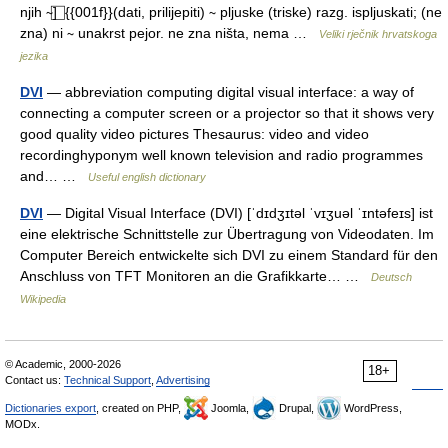
njih ∼] ⃞ {{001f}}(dati, prilijepiti) ∼ pljuske (triske) razg. ispljuskati; (ne
zna) ni ∼ unakrst pejor. ne zna ništa, nema …
Veliki rječnik hrvatskoga
jezika
DVI
— abbreviation computing digital visual interface: a way of
connecting a computer screen or a projector so that it shows very
good quality video pictures Thesaurus: video and video
recordinghyponym well known television and radio programmes
and… …
Useful english dictionary
DVI
— Digital Visual Interface (DVI) [ˈdɪdʒɪtəl ˈvɪʒuəl ˈɪntəfeɪs] ist
eine elektrische Schnittstelle zur Übertragung von Videodaten. Im
Computer Bereich entwickelte sich DVI zu einem Standard für den
Anschluss von TFT Monitoren an die Grafikkarte… …
Deutsch
Wikipedia
© Academic, 2000-2026
18+
Contact us:
Technical Support
,
Advertising
Dictionaries export
, created on PHP,
Joomla,
Drupal,
WordPress,
MODx.