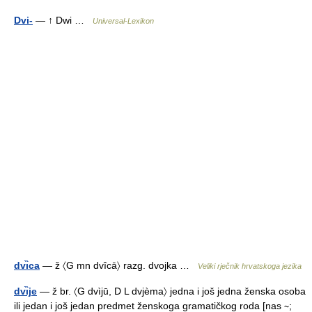
Dvi-
— ↑ Dwi …
Universal-Lexikon
dvı̏ca
— ž 〈G mn dvîcā〉 razg. dvojka …
Veliki rječnik hrvatskoga jezika
dvı̏je
— ž br. 〈G dvìjū, D L dvjèma〉 jedna i još jedna ženska osoba
ili jedan i još jedan predmet ženskoga gramatičkog roda [nas ∼;